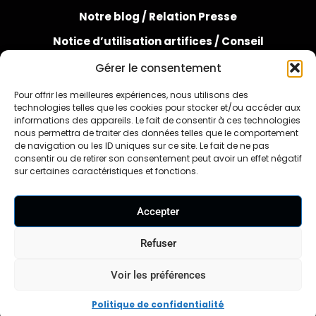
Notre blog /
Relation Presse
Notice d’utilisation artifices /
Conseil
Gérer le consentement
Pour offrir les meilleures expériences, nous utilisons des
technologies telles que les cookies pour stocker et/ou accéder aux
informations des appareils. Le fait de consentir à ces technologies
nous permettra de traiter des données telles que le comportement
de navigation ou les ID uniques sur ce site. Le fait de ne pas
consentir ou de retirer son consentement peut avoir un effet négatif
FAQ
sur certaines caractéristiques et fonctions.
Accepter
Refuser
Contact
Voir les préférences
Travaillons ensemble
Nos revendeurs
Politique de confidentialité