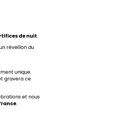
tifices de nuit
.
un réveillon du
ement unique.
et gravera ce
ébrations et nous
France
.