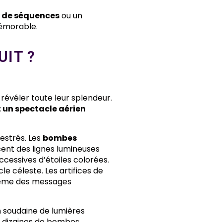
s de séquences
ou un
mémorable.
UIT ?
 révéler toute leur splendeur.
 un spectacle aérien
strés. Les
bombes
ent des lignes lumineuses
ccessives d’étoiles colorées.
e céleste. Les artifices de
 même des messages
on soudaine de lumières
es dizaines de bombes