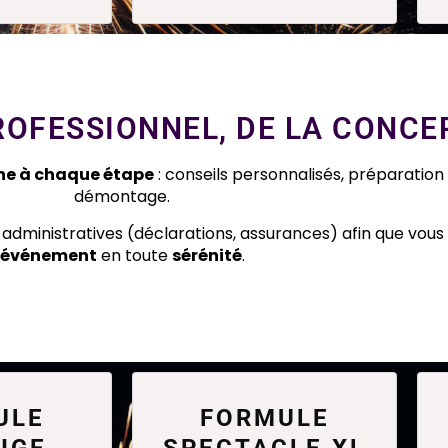
FESSIONNEL, DE LA CONCEP
e à chaque étape
: conseils personnalisés, préparation 
démontage.
ministratives (déclarations, assurances) afin que vous 
événement
en toute
sérénité
.
ULE
FORMULE
IGE
SPECTACLE XL