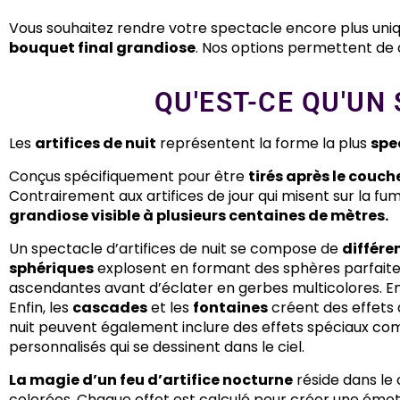
Vous souhaitez rendre votre spectacle encore plus uni
bouquet final grandiose
. Nos options permettent de 
QU'EST-CE QU'UN 
Les
artifices de nuit
représentent la forme la plus
spe
Conçus spécifiquement pour être
tirés après le couche
Contrairement aux artifices de jour qui misent sur la fumé
grandiose visible à plusieurs centaines de mètres.
Un spectacle d’artifices de nuit se compose de
différe
sphériques
explosent en formant des sphères parfaites
ascendantes avant d’éclater en gerbes multicolores. En
Enfin, les
cascades
et les
fontaines
créent des effets 
nuit peuvent également inclure des effets spéciaux c
personnalisés qui se dessinent dans le ciel.
La magie d’un feu d’artifice nocturne
réside dans le 
colorées. Chaque effet est calculé pour créer une émotio