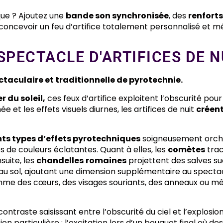
que ? Ajoutez une
bande son synchronisée
, des
renfort
concevoir un feu d’artifice totalement personnalisé et 
SPECTACLE D'ARTIFICES DE N
ctaculaire et traditionnelle de pyrotechnie.
r du soleil,
ces feux d’artifice exploitent l’obscurité pour
e et les effets visuels diurnes, les artifices de nuit
créent
nts types d’effets pyrotechniques
soigneusement orche
 de couleurs éclatantes. Quant à elles, les
comètes
trac
suite, les
chandelles
romaines
projettent des salves su
au sol, ajoutant une dimension supplémentaire au spectacl
omme des cœurs, des visages souriants, des anneaux ou
contraste saisissant entre l’obscurité du ciel et l’explosi
n particulière : l’excitation lors d’un bouquet final où d