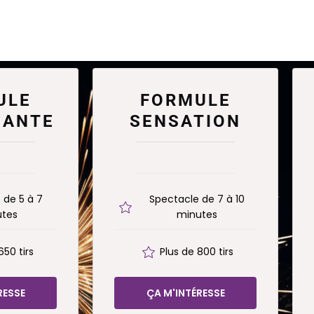
ULE
FORMULE
UANTE
SENSATION
 de 5 à 7
Spectacle de 7 à 10
tes
minutes
650 tirs
Plus de 800 tirs
RESSE
ÇA M'INTÉRESSE