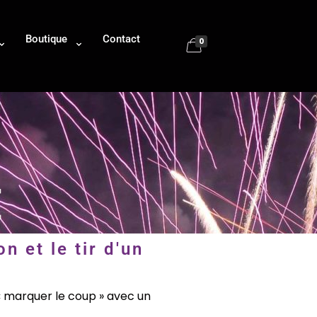
Boutique
Contact
0
E
n et le tir d'un
 « marquer le coup » avec un