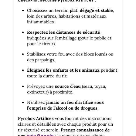
Check-list sécurité Pyrobox Artifices :
Choisissez un terrain
plat, dégagé et stable
,
loin des arbres, habitations et matériaux
inflammables.
Respectez les distances de sécurité
indiquées sur l’emballage (pour le public et
pour le tireur).
Stabilisez votre feu avec des blocs lourds ou
des parpaings.
Éloignez les enfants et les animaux
pendant
toute la durée du tir.
Prévoyez une
source d’eau
(seau, tuyau,
extincteur) à proximité.
N’utilisez
jamais un feu d’artifice sous
l’emprise de l’alcool ou de drogues
.
Pyrobox Artifices
vous fournit des instructions
claires et détaillées avec chaque produit pour un
tir sécurisé et serein.
Prenez connaissance de
avis Google
nos
: la plupart de nos clients