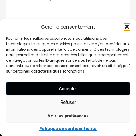
Gérer le consentement
Pour offrir les meilleures expériences, nous utilisons des
technologies telles que les cookies pour stocker et/ou accéder aux
informations des appareils. Le fait de consentir à ces technologies
En soumettant ce formulaire, j'accepte que les
nous permettra de traiter des données telles que le comportement
informations saisies soient exploitées dans le cadre de ma
de navigation ou les ID uniques sur ce site. Le fait de ne pas
demande de renseignement et de la relation commerciale
consentir ou de retirer son consentement peut avoir un effet négatif
sur certaines caractéristiques et fonctions.
future qui pourrait en découler.
Accepter
Refuser
Voir les préférences
Qui sommes-nous ?
Politique de confidentialité
Notre blog /
Relation Presse