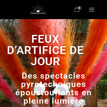
0
FEUX
D’ARTIFICE DE
JOUR
Des spectacles
pyrotechniques
époustouflants en
pleine lumière