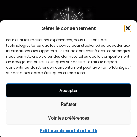
Gérer le consentement
Pour offrir les meilleures expériences, nous utilisons des
FAQ
technologies telles que les cookies pour stocker et/ou accéder aux
informations des appareils. Le fait de consentir à ces technologies
nous permettra de traiter des données telles que le comportement
de navigation ou les ID uniques sur ce site. Le fait de ne pas
consentir ou de retirer son consentement peut avoir un effet négatif
sur certaines caractéristiques et fonctions.
Contact
Accepter
Travaillons ensemble
Nos revendeurs
Refuser
Voir les préférences
Mentions légales
CGV
CGU
Formulaire de
|
|
|
rétractation |
Politique de confidentialité
|
Politique de confidentialité
Réglementation