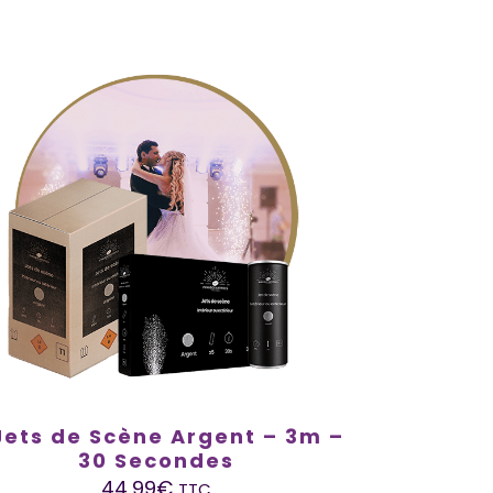
Jets de Scène Argent – 3m –
30 Secondes
44,99
€
TTC