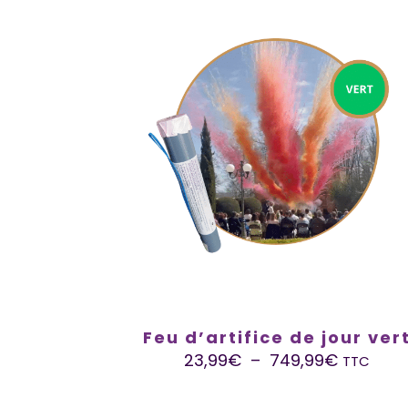
Feu d’artifice de jour ver
23,99
€
–
749,99
€
TTC