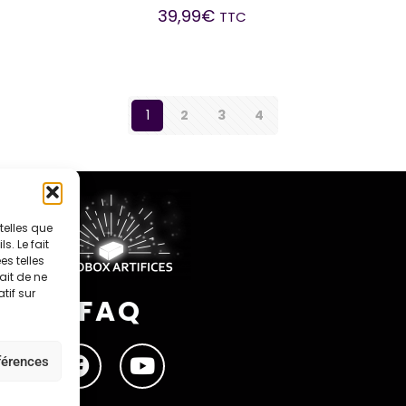
39,99
€
TTC
1
2
3
4
telles que
. Le fait
s telles
ait de ne
tif sur
FAQ
éférences