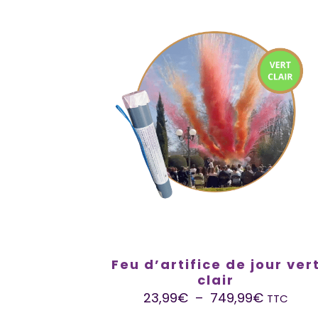
Feu d’artifice de jour ver
clair
23,99
€
–
749,99
€
TTC