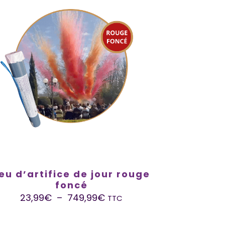
eu d’artifice de jour rouge
foncé
23,99
€
–
749,99
€
TTC