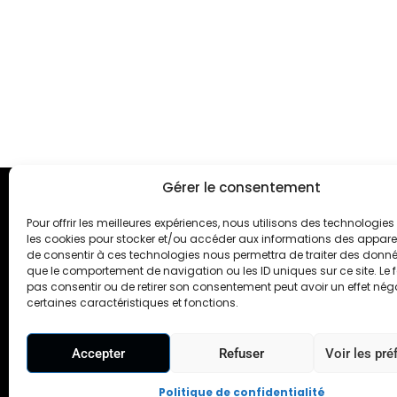
Gérer le consentement
Pour offrir les meilleures expériences, nous utilisons des technologies 
les cookies pour stocker et/ou accéder aux informations des appareils
Qui sommes-nous ?
de consentir à ces technologies nous permettra de traiter des donnée
que le comportement de navigation ou les ID uniques sur ce site. Le f
Notre blog /
Relation Presse
pas consentir ou de retirer son consentement peut avoir un effet néga
certaines caractéristiques et fonctions.
Notice d’utilisation artifices /
Conseil
Accepter
Refuser
Voir les pr
Politique de confidentialité