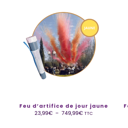
t
Feu d’artifice de jour jaune
F
23,99
€
–
749,99
€
TTC