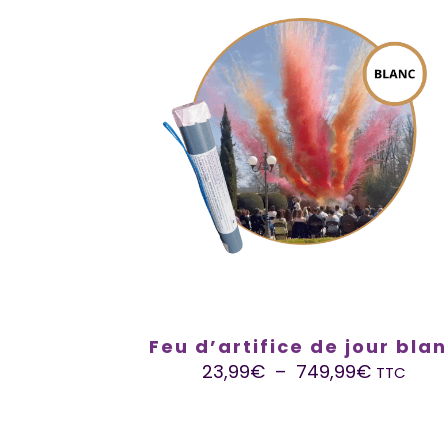
Feu d’artifice de jour bla
23,99
€
–
749,99
€
TTC