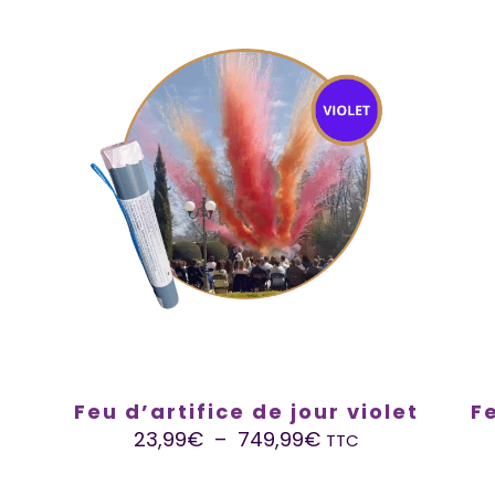
t
Feu d’artifice de jour violet
F
23,99
€
–
749,99
€
TTC