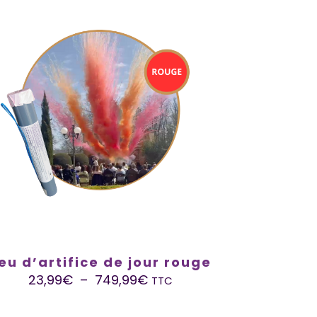
eu d’artifice de jour rouge
23,99
€
–
749,99
€
TTC