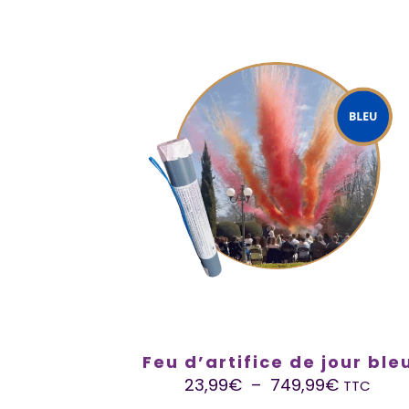
Feu d’artifice de jour ble
23,99
€
–
749,99
€
TTC