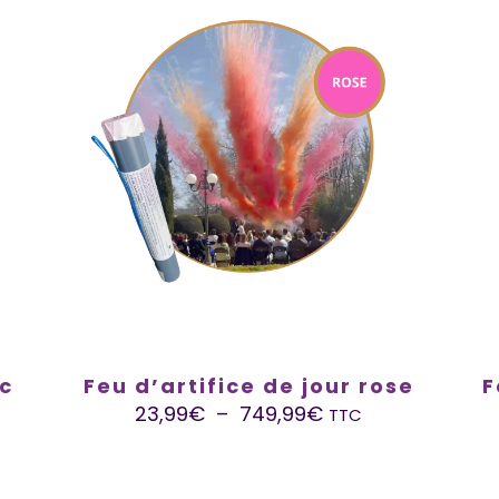
nc
Feu d’artifice de jour rose
F
23,99
€
–
749,99
€
TTC