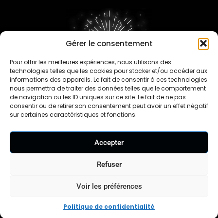
Gérer le consentement
Pour offrir les meilleures expériences, nous utilisons des
FAQ
technologies telles que les cookies pour stocker et/ou accéder aux
informations des appareils. Le fait de consentir à ces technologies
nous permettra de traiter des données telles que le comportement
de navigation ou les ID uniques sur ce site. Le fait de ne pas
consentir ou de retirer son consentement peut avoir un effet négatif
sur certaines caractéristiques et fonctions.
Contact
Accepter
Travaillons ensemble
Nos revendeurs
Refuser
Voir les préférences
Mentions légales
CGV
CGU
Formulaire de
|
|
|
rétractation |
Politique de confidentialité
|
Politique de confidentialité
Réglementation