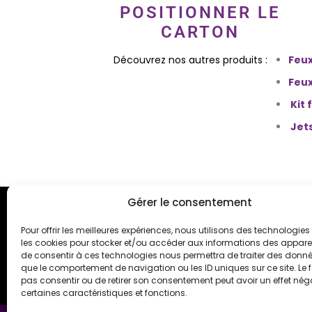
POSITIONNER LE
CARTON
Découvrez nos autres produits :
Feux
Feux
Kit
Jet
Gérer le consentement
Pour offrir les meilleures expériences, nous utilisons des technologies 
les cookies pour stocker et/ou accéder aux informations des appareils
Qui sommes-nous ?
de consentir à ces technologies nous permettra de traiter des donnée
que le comportement de navigation ou les ID uniques sur ce site. Le f
Notre blog /
Relation Presse
pas consentir ou de retirer son consentement peut avoir un effet néga
certaines caractéristiques et fonctions.
Notice d’utilisation artifices /
Conseil