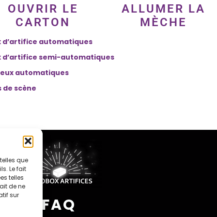
OUVRIR LE
ALLUMER LA
CARTON
MÈCHE
 d’artifice automatiques
 d’artifice semi-automatiques
 feux automatiques
s de scène
telles que
. Le fait
s telles
ait de ne
tif sur
FAQ