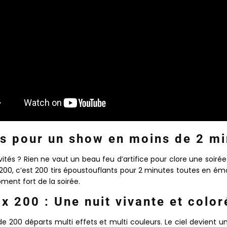
s pour un show en moins de 2 mi
nvités ? Rien ne vaut un beau feu d’artifice pour clore une soi
x 200, c’est 200 tirs époustouflants pour 2 minutes toutes en é
ment fort de la soirée.
x 200 : Une nuit vivante et color
e 200 départs multi effets et multi couleurs. Le ciel devient une