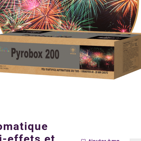
tomatique
-effets et
Ajouter à ma