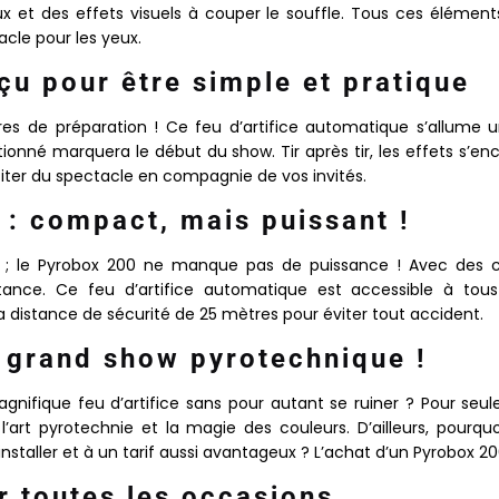
ux et des effets visuels à couper le souffle. Tous ces élément
acle pour les yeux.
nçu pour être simple et pratique
es de préparation ! Ce feu d’artifice automatique s’allume 
ctionné marquera le début du show.
Tir après tir, les effets s
ofiter du spectacle en compagnie de vos invités.
: compact, mais puissant !
 ; le Pyrobox 200 ne manque pas de puissance ! Avec des ca
stance. Ce feu d’artifice automatique est accessible à tous
 la distance de sécurité de 25 mètres pour éviter tout accident.
n grand show pyrotechnique !
agnifique feu d’artifice sans pour autant se ruiner ? Pour seu
’art pyrotechnie et la magie des couleurs. D’ailleurs, pour
 installer et à un tarif aussi avantageux ? L’achat d’un Pyrobox 2
ur toutes les occasions