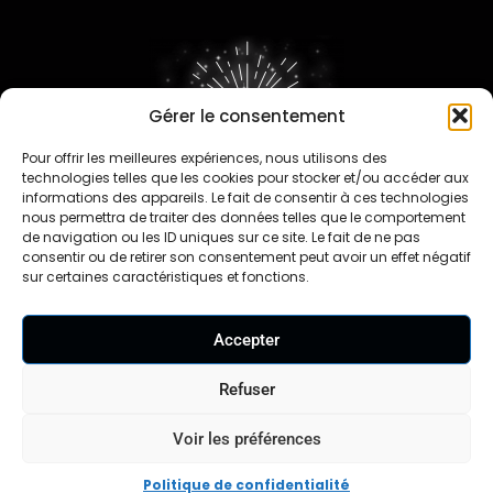
Gérer le consentement
Pour offrir les meilleures expériences, nous utilisons des
FAQ
technologies telles que les cookies pour stocker et/ou accéder aux
informations des appareils. Le fait de consentir à ces technologies
nous permettra de traiter des données telles que le comportement
de navigation ou les ID uniques sur ce site. Le fait de ne pas
consentir ou de retirer son consentement peut avoir un effet négatif
sur certaines caractéristiques et fonctions.
Contact
Accepter
Travaillons ensemble
Nos revendeurs
Refuser
Voir les préférences
Mentions légales
CGV
CGU
Formulaire de
|
|
|
rétractation |
Politique de confidentialité
|
Politique de confidentialité
Réglementation