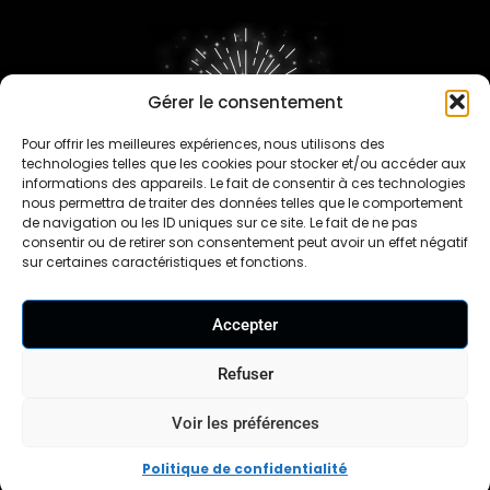
Gérer le consentement
Pour offrir les meilleures expériences, nous utilisons des
FAQ
technologies telles que les cookies pour stocker et/ou accéder aux
informations des appareils. Le fait de consentir à ces technologies
nous permettra de traiter des données telles que le comportement
de navigation ou les ID uniques sur ce site. Le fait de ne pas
consentir ou de retirer son consentement peut avoir un effet négatif
sur certaines caractéristiques et fonctions.
Contact
Accepter
Travaillons ensemble
Nos revendeurs
Refuser
Voir les préférences
Mentions légales
CGV
CGU
Formulaire de
|
|
|
rétractation |
Politique de confidentialité
|
Politique de confidentialité
Réglementation