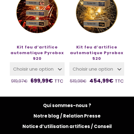
Kit feu d’artifice
Kit feu d’artifice
automatique Pyrobox
automatique Pyrobox
920
520
699,99
€
454,99
€
TTC
TTC
919,97
€
519,98
€
Qui sommes-nous ?
Notre blog /
Relation Presse
Notice d’utilisation artifices /
Conseil