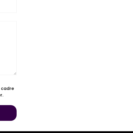
e cadre
r.