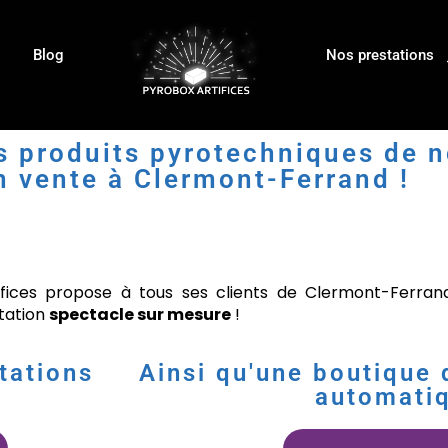
Blog
Nos prestations
ts produits pyrotechniques de 
en vente à Clermont-Ferrand !
ifices propose à tous ses clients de Clermont-Ferra
station
spectacle sur mesure
!
tations
Ainsi qu'une boutique d
automati