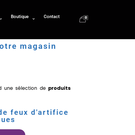
Boutique
Contact
0
notre magasin
nd une sélection de
produits
e feux d'artifice
ques