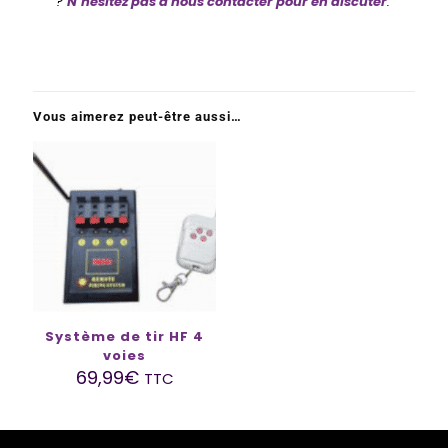
?
N’hésitez pas à nous contacter pour en discuter
.
Vous aimerez peut-être aussi…
Système de tir HF 4
voies
69,99
€
TTC