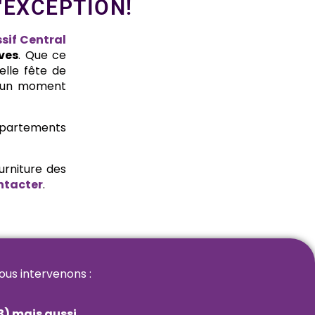
'EXCEPTION!
sif Central
ves
. Que ce
elle fête de
ur un moment
 départements
urniture des
ntacter
.
ous intervenons :
23) mais aussi