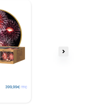
Feu d’artifice
automatique
319,99
€
TTC
399,99
€
TTC
Pyrobox 320