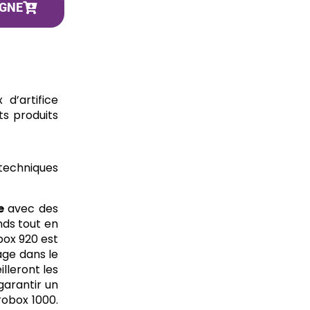
IGNE
d’artifice
ts produits
otechniques
e
avec des
nds tout en
obox 920 est
age dans le
lleront les
garantir un
robox 1000.