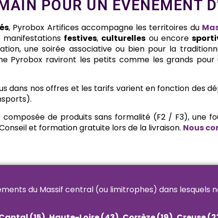
 MAIN POUR UN ÉVÉNEMENT D
tés
, Pyrobox Artifices accompagne les territoires du
Mas
s manifestations
festives
,
culturelles
ou encore
sporti
tion, une soirée associative ou bien pour la traditionn
gamme Pyrobox raviront les petits comme les grands po
lus dans nos offres et les tarifs varient en fonction des
nsports).
ant composée de produits sans formalité (F2 / F3), une fo
Conseil et formation gratuite lors de la livraison.
Nous co
ements du Massif central (ou limitrophes) dans lesquels n
 Cantal (15), Haute-Loire (43), Corrèze (19), Creuse (