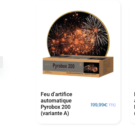
Feu d’artifice
automatique
23,99
€
TTC
199,99
€
TTC
Pyrobox 200
(variante A)