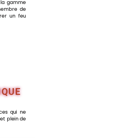
de la gamme
 membre de
rer un feu
IQUE
ces qui ne
et plein de