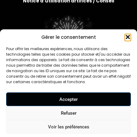
Notice d’utilisation artifices /
Conseil
Gérer le consentement
Pour offrir les meilleures expériences, nous utilisons des
FAQ
technologies telles que les cookies pour stocker et/ou accéder aux
informations des appareils. Le fait de consentir à ces technologies
nous permettra de traiter des données telles que le comportement
de navigation ou les ID uniques sur ce site. Le fait de ne pas
consentir ou de retirer son consentement peut avoir un effet négatif
sur certaines caractéristiques et fonctions.
Contact
Accepter
Travaillons ensemble
Nos revendeurs
Refuser
Voir les préférences
Mentions légales
CGV
CGU
Formulaire de
|
|
|
rétractation |
Politique de confidentialité
|