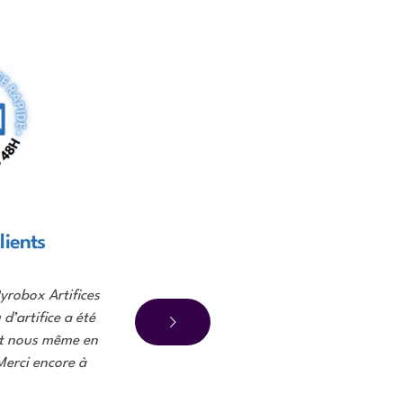
lients
yrobox Artifices
Super le 
d’artifice a été
boutique
et nous même en
d’artifice
Merci encore à
invités. F
suivant le