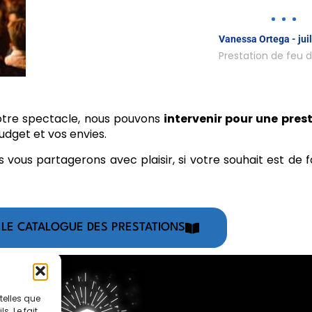
Vanessa Ortega - jui
Prestation de feu d'
tre spectacle, nous pouvons
intervenir pour une prest
udget et vos envies.
 vous partagerons avec plaisir, si votre souhait est de f
 LE CATALOGUE DES PRESTATIONS
telles que
. Le fait