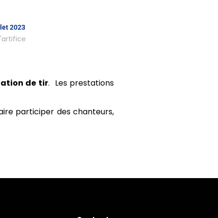
boutique trè
réussite 
llet 2023
artifice
Kaiz
Ac
ation de tir
. Les prestations
aire participer des chanteurs,