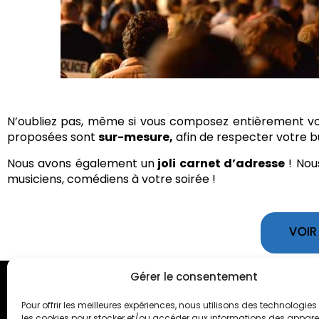
Sophie Ricard
Achat d’un Pyrobox 200
N’oubliez pas, même si vous composez entièrement vo
proposées sont
sur-mesure,
afin de respecter votre b
Nous avons également un
joli carnet d’adresse
! Nous
musiciens, comédiens à votre soirée !
VOIR
Gérer le consentement
Pour offrir les meilleures expériences, nous utilisons des technologies 
les cookies pour stocker et/ou accéder aux informations des appareils