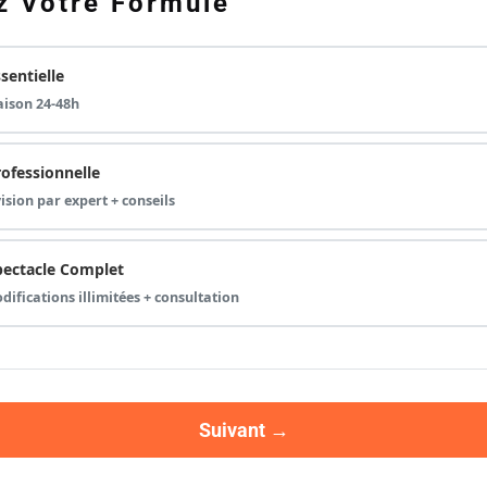
z Votre Formule
sentielle
raison 24-48h
ofessionnelle
vision par expert + conseils
pectacle Complet
odifications illimitées + consultation
Suivant →