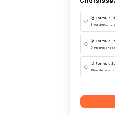
Choisisse
🥉 Formule Es
3 versions, liv
🥈 Formule Pr
5 versions + ré
🥇 Formule S
Plan de tir + m