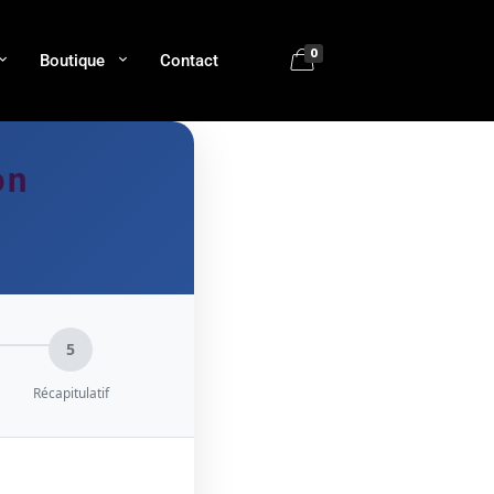
0
Boutique
Contact
on
5
Récapitulatif